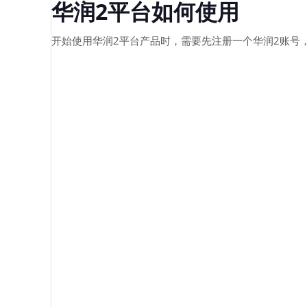
华润2平台如何使用
开始使用华润2平台产品时，需要先注册一个华润2账号