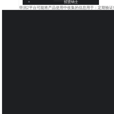
招贤纳士
华润2平台可能将产品使用中收集的信息用于：定期验证您