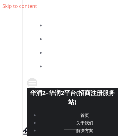
Skip to content
华润2–华润2平台(招商注册服务
站)
首页
关于我们
华润2产品使用帮助
解决方案